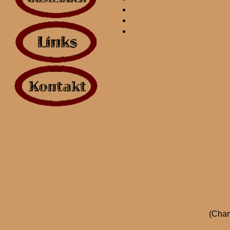
(Cham