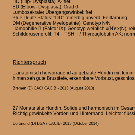
HD (Hip- Dysplasia): A- frei
ED (Elbow- Dysplasia): Grad 0
Lumbosakraler Übergangswinkel: frei
Blue Dilute Status: "DD" reinerbig unverd. Fellfärbung
DM (Degenerative Myelopathie): Genotyp N/N
Hämophilie B (Faktor IX): Genotyp weiblich x(N)/ x(N): rei
Schilddrüsenprofil: T4 + TSH + / Thyreaglobulin AK: norm
Richterspruch
...anatomisch hervorragend aufgebaute Hündin mit femin
hinten seh gute Brusttiefe, erkennbare Vorbrust, geschl
Bremen (D) CAC/ CACIB - 2013 (August 2013)
27 Monate alte Hündin. Solide und harmonisch im Gesamta
Richtig gewinkelte Vorder- und Hinterhand. Leichter flü
Dortmund (D) BSA / CACIB- 2013 (Oktober 2014)