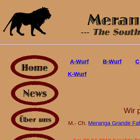
v h
A-Wurf
B-Wurf
C
K-Wurf
Wir 
M.- Ch.
Meranga Grande Fa