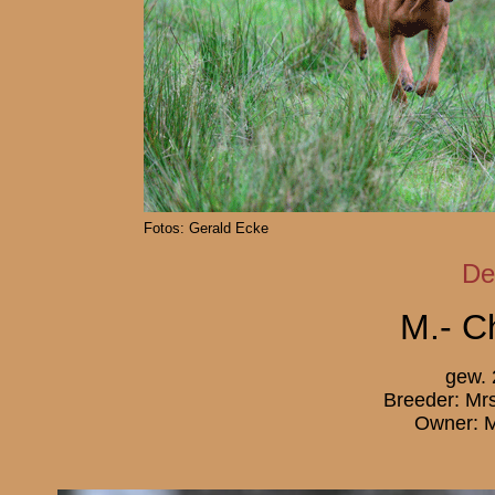
Fotos: Gerald Ecke
De
M.- C
gew. 
Breeder: Mr
Owner: M